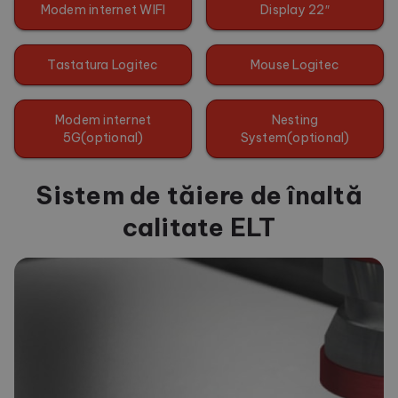
Modem internet WIFI
Display 22″
Tastatura Logitec
Mouse Logitec
Modem internet
Nesting
5G(optional)
System(optional)
Sistem de tăiere de înaltă
calitate ELT