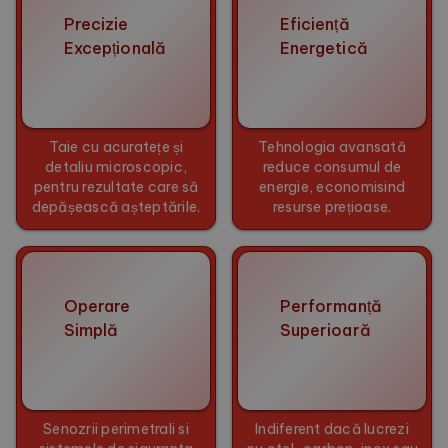
Precizie
Eficiență
Excepțională
Energetică
Taie cu acuratețe și
Tehnologia avansată
detaliu microscopic,
reduce consumul de
pentru rezultate care să
energie, economisind
depășească așteptările.
resurse prețioase.
Operare
Performanță
Simplă
Superioară
Senozrii perimetrali si
Indiferent dacă lucrezi