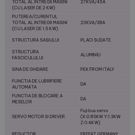
TOTAL AL INTREGII MASINI
27KVA/45A
(CU LASER DE 2 KW)
PUTEREA/CURENTUL
TOTAL AL INTREGII MASINI
23KVA/38A
(CU LASER DE 1.5 KW)
STRUCTURA SASIULUI
PLACI SUDATE
STRUCTURA
ALUMINIU
FASCICULULUI
SINA DE GHIDARE
PEK FROM ITALY
FUNCTIA DE LUBRIFIERE
DA
AUTOMATA
FUNCTIA DE BLOCARE A
DA
MESELOR
Fuji bus servo
SERVO MOTOR SI DRIVER
(X:0.85KW Y:1.3KW
Z:0.4KW)
REDUCTOR
EREFAT GERMANY