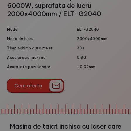
6000W, suprafata de lucru
2000x4000mm / ELT-G2040
Model
ELT-G2040
Masa de lucru
2000x4000mm
Timp schimb auto mese
30s
Acceleratie maxima
0.8G
Acuratete pozitionare
±0.02mm
Cere oferta
Cere oferta
Masina de taiat inchisa cu laser care