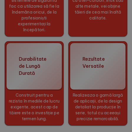
sistemele de siguranta
cu otel-carbon, inox sau
fac ca utilizarea să fie la
alte metale, vei obține
îndemâna oricui, de la
tăieri de cea mai înaltă
profesioniști
calitate.
experimentați la
începători.
Durabilitate
Rezultate
de Lungă
Versatile
Durată
Construit pentru a
Realizeaza o gamă largă
rezista în mediile de lucru
de aplicații, de la design
exigente, acest cap de
detaliat la producție în
tăiere este o investiție pe
serie, totul cu aceeași
termen lung.
precizie remarcabilă.