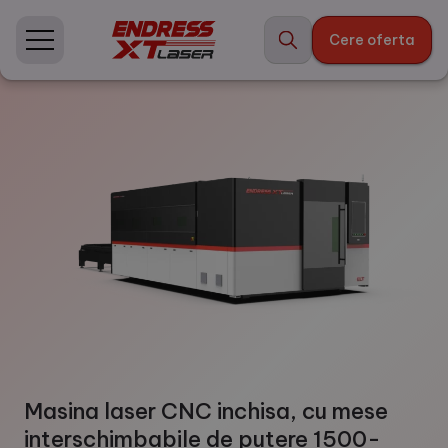
Skip
to
Cere oferta
content
Masina laser CNC inchisa, cu mese
interschimbabile de putere 1500-