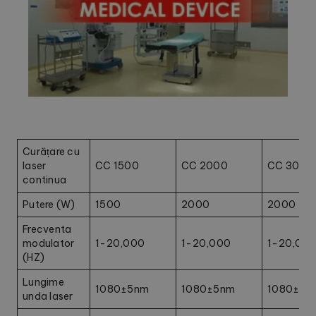
Curățare cu
laser
CC 1500
CC 2000
CC 3000
continua
Putere (W)
1500
2000
2000
Frecventa
modulator
1-20,000
1-20,000
1-20,00
(HZ)
Lungime
1080±5nm
1080±5nm
1080±5n
unda laser