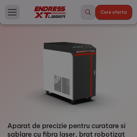
Skip
to
Cere oferta
content
Aparat de precizie pentru curatare si
sablare cu fibra laser, brat robotizat