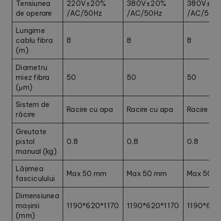
Tensiunea
220V±20%
380V±20%
380V±2
de operare
/AC/50Hz
/AC/50Hz
/AC/50H
Lungime
cablu fibra
8
8
8
(m)
Diametru
miez fibra
50
50
50
(μm)
Sistem de
Racire cu apa
Racire cu apa
Racire cu
răcire
Greutate
pistol
0.8
0.8
0.8
manual (kg)
Lățimea
Max 50 mm
Max 50 mm
Max 50 
fasciculului
Dimensiunea
mașinii
1190*620*1170
1190*620*1170
1190*620
(mm)