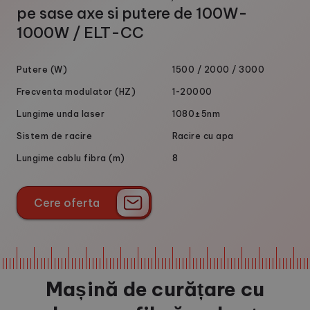
pe sase axe si putere de 100W-
1000W / ELT-CC
Putere (W)
1500 / 2000 / 3000
Frecventa modulator (HZ)
1-20000
Lungime unda laser
1080±5nm
Sistem de racire
Racire cu apa
Lungime cablu fibra (m)
8
Cere oferta
Cere oferta
Mașină de curățare cu